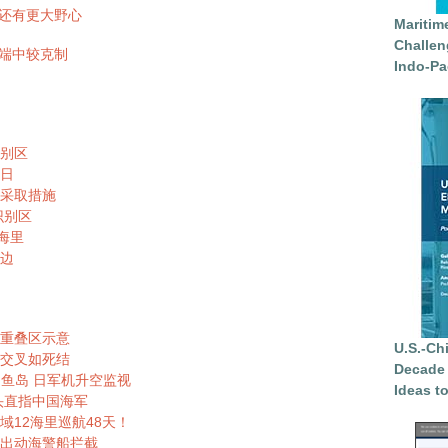
 还有更大野心
Maritim
Challen
端中较克制
Indo-Pa
别区
日
采取措施
识别区
海里
边
重叠区示意
U.S.-Ch
交叉如死结
Decade 
钓鱼岛 日军机升空监视
Ideas t
头直指中国海军
12海里巡航48天！
国出动海警船拦截