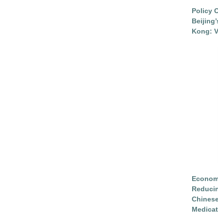
Policy 
Beijing
Kong: V
Economi
Reduci
Chinese
Medicat