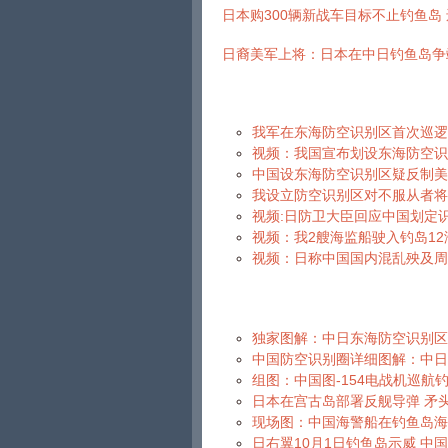
日本购300辆新战车目标不止钓鱼岛
日裔美军上将：日本在中日钓鱼岛争
我军在东海防空识别区首次巡逻
视频：我国宣布划设东海防空识
中国设东海防空识别区疑反制美
我设立防空识别区对不服从者将
视频:日防卫大臣回应中国划定
视频：我2艘海监船驶入钓岛12
视频：日称中国国内混乱殃及周
独家图解：中日东海防空识别区
中国防空识别圈详细图解：中日
组图：中国图-154电战机巡航
日本在宫古岛部署反舰导弹 矛
现场图：中国海警船在钓鱼岛海域
日右翼10月1日钓鱼岛示威 中