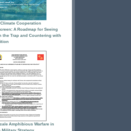
 Climate Cooperation
reen: A Roadmap for Seeing
 the Trap and Countering with
tion
cale Amphibious Warfare in
 Military Strategy