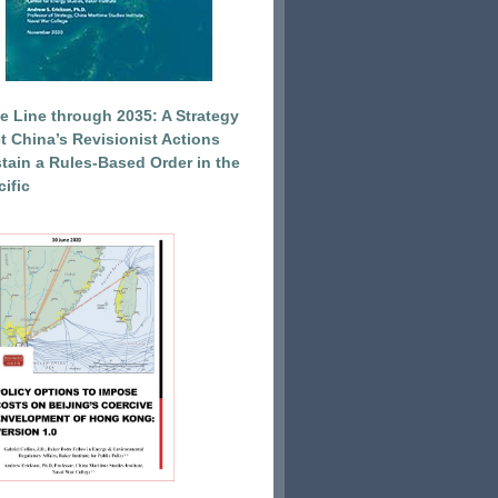
e Line through 2035: A Strategy
et China’s Revisionist Actions
tain a Rules-Based Order in the
ific