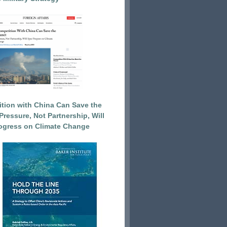
tion with China Can Save the
Pressure, Not Partnership, Will
ogress on Climate Change