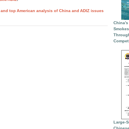
and top American analysis of China and ADIZ issues
China’s
Smokesc
Through
Competi
Large-S
Chinese