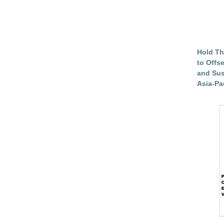
Hold Th
to Offs
and Sus
Asia-Pac