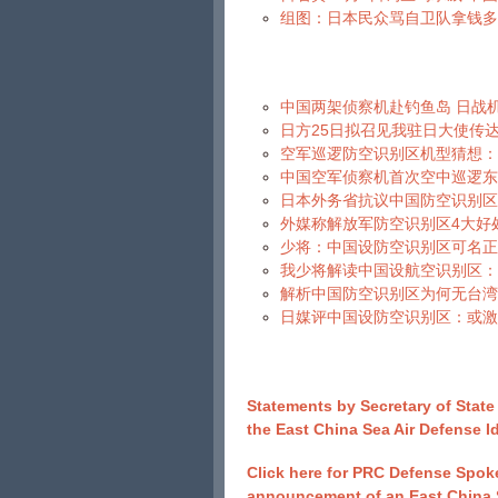
组图：日本民众骂自卫队拿钱多
中国两架侦察机赴钓鱼岛 日战机
日方25日拟召见我驻日大使传
空军巡逻防空识别区机型猜想：
中国空军侦察机首次空中巡逻东
日本外务省抗议中国防空识别区
外媒称解放军防空识别区4大好处
少将：中国设防空识别区可名正
我少将解读中国设航空识别区：
解析中国防空识别区为何无台湾
日媒评中国设防空识别区：或激
Statements by Secretary of Stat
the East China Sea Air Defense I
Click here for PRC Defense Spok
announcement of an East China 