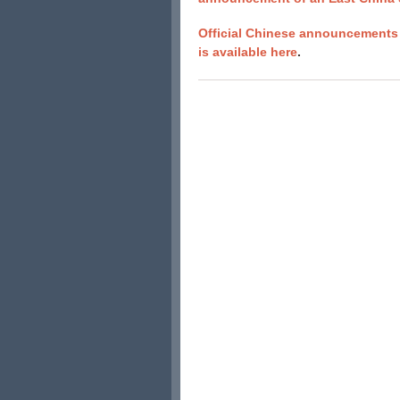
Official Chinese announcements 
is available here
.