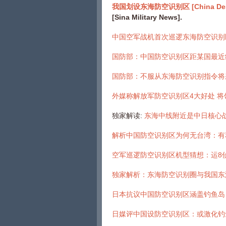
我国划设东海防空识别区 [China Designat
[Sina Military News].
中国空军战机首次巡逻东海防空识别
国防部：中国防空识别区距某国最近约
国防部：不服从东海防空识别指令将
外媒称解放军防空识别区4大好处 将
独家解读:
东海中线附近是中日核心
解析中国防空识别区为何无台湾：有
空军巡逻防空识别区机型猜想：运8侦
独家解析：东海防空识别圈与我国东
日本抗议中国防空识别区涵盖钓鱼岛
日媒评中国设防空识别区：或激化钓