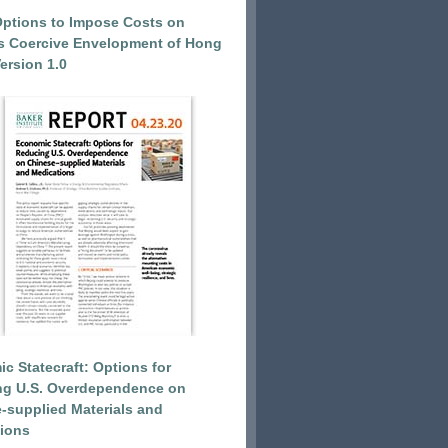
Options to Impose Costs on
’s Coercive Envelopment of Hong
ersion 1.0
c Statecraft: Options for
ng U.S. Overdependence on
-supplied Materials and
ions