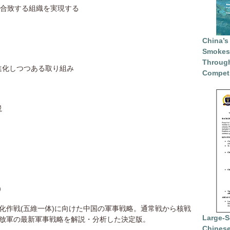
に合致する組織を実現する
China’s
Smokesc
Through
進化しつつある取り組み
Competi
説
）
化作戦(五維一体)に向けた中国の軍事戦略。通常戦から核戦
Large-S
放軍の最新軍事戦略を解説・分析した決定版。
Chinese