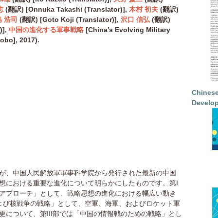
志
(
翻訳
) [
Onnuka Takashi (Translator)],
木村 初夫
(
翻訳
)
 浩司
(
翻訳
) [
Goto Koji (Translator)],
沢口 信弘
(
翻訳
)
)],
中国の進化する軍事戦略
[China’s Evolving Military
obo], 2017).
Chinese
Develop
が、中国人民解放軍軍事科学院から発行された最新の中国
想における重要な進化について明らかにしたものです。第I
アプローチ」として、戦略思想の進化における幅広い動き
および核戦争の戦略」として、空軍、海軍、およびロケット軍
更について、第III部では「中国の情報戦のための戦略」とし