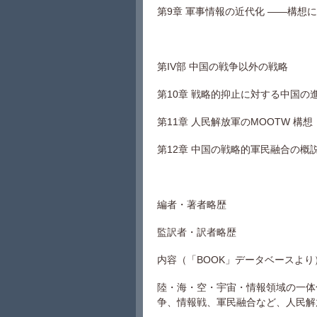
第9章 軍事情報の近代化 ――構想
第IV部 中国の戦争以外の戦略
第10章 戦略的抑止に対する中国の
第11章 人民解放軍のMOOTW 構想
第12章 中国の戦略的軍民融合の概
編者・著者略歴
監訳者・訳者略歴
内容（「BOOK」データベースより
陸・海・空・宇宙・情報領域の一体
争、情報戦、軍民融合など、人民解