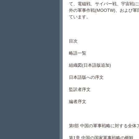
て、電磁戦、サイバー戦、宇宙戦に
外の軍事作戦(MOOTW)、および
ています。
目次
略語一覧
組織図(日本語版追加)
日本語版への序文
監訳者序文
編者序文
第I部 中国の軍事戦略に対する全体
第1章 中国の国家軍事戦略の概観