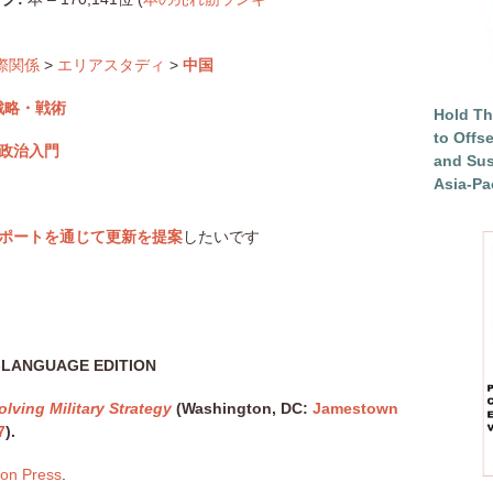
際関係
>
エリアスタディ
>
中国
戦略
・
戦術
Hold Th
to Offs
政治入門
and Sus
Asia-Pac
ポートを通じて更新を提案
したいです
-LANGUAGE EDITION
lving Military Strategy
(Washington, DC:
Jamestown
7
).
ion Press
.