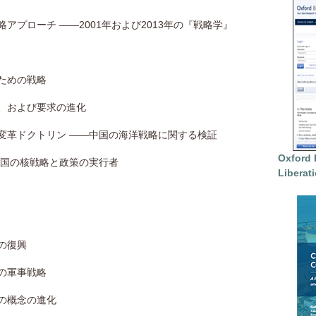
アプローチ ――2001年および2013年の『戦略学』
のための戦略
割、および要求の進化
洋変革ドクトリン ――中国の海洋戦略に関する検証
Oxford 
中国の核戦略と政策の実行者
Liberat
の復興
の軍事戦略
略の概念の進化