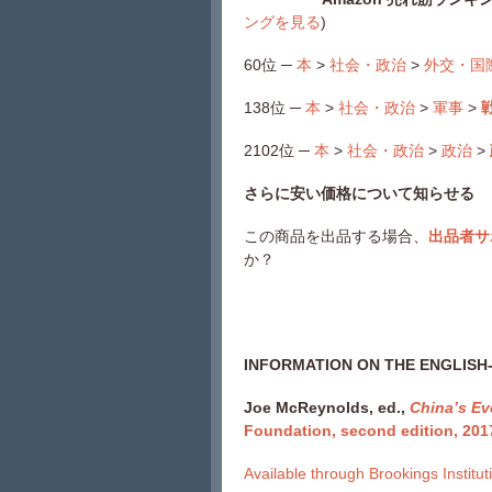
ングを見る
)
60位 ─
本
>
社会・政治
>
外交・国
138位 ─
本
>
社会・政治
>
軍事
>
2102位 ─
本
>
社会・政治
>
政治
>
さらに安い価格について知らせる
この商品を出品する場合、
出品者サ
か？
INFORMATION ON THE ENGLISH
Joe McReynolds, ed.,
China’s Evo
Foundation, second edition, 201
Available through Brookings Institut