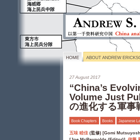
HOME
ABOUT ANDREW ERICKS
27 August 2017
“China’s Evolvi
Volume Just Pu
の進化する軍事
Book Chapters
Books
Japanese 
五味 睦佳
(
監修
) [Gomi Mutsuyoshi
[Joe McReynolds (Editor)],
伊藤 