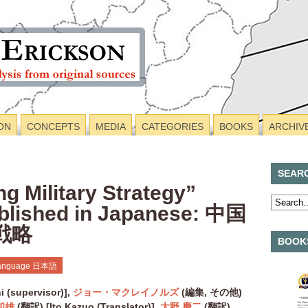
ON
CONCEPTS
MEDIA
CATEGORIES
BOOKS
ARCHIV
SEAR
ng Military Strategy”
blished in Japanese: 中国
戦略
BOOKS
Language 日本語
 (supervisor)],
ジョー・マクレイノルズ
(
編集
,
その他
)
和雄
(
翻訳
) [
Ito Kazuo (Translator)],
大野 慶二
(
翻訳
)