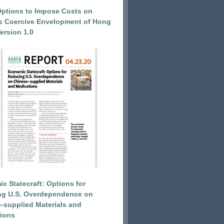
Options to Impose Costs on
’s Coercive Envelopment of Hong
ersion 1.0
c Statecraft: Options for
ng U.S. Overdependence on
-supplied Materials and
ions