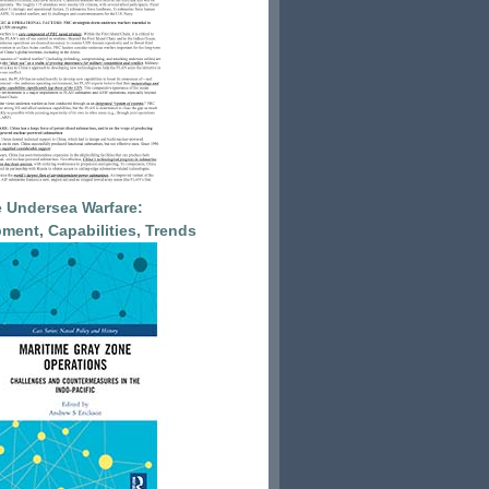
 Undersea Warfare:
ment, Capabilities, Trends