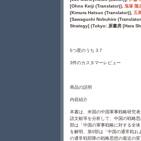
[
Ohno Keiji (Translator)],
鬼塚 隆
[
Kimura Hatsuo (Translator)],
五島
[
Sawaguchi Nobuhiro (Translator
Strategy] (Tokyo:
原書房
[Hara Sh
5つ星のうち 3.7
3件のカスタマーレビュー
商品の説明
内容紹介
本書は、米国の中国軍事戦略研究者
語文献等を分析して、中国の戦略思
部は「中国の軍事戦略に対する全体
を解明、第II部は「中国の通常戦
の通常戦部隊の戦略思想の最近の変