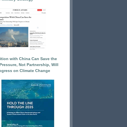
tion with China Can Save the
Pressure, Not Partnership, Will
ogress on Climate Change