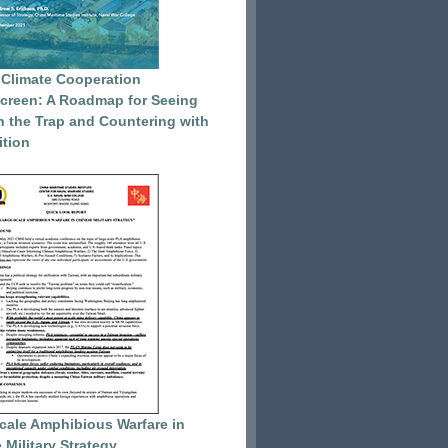
 Climate Cooperation
reen: A Roadmap for Seeing
 the Trap and Countering with
tion
cale Amphibious Warfare in
 Military Strategy